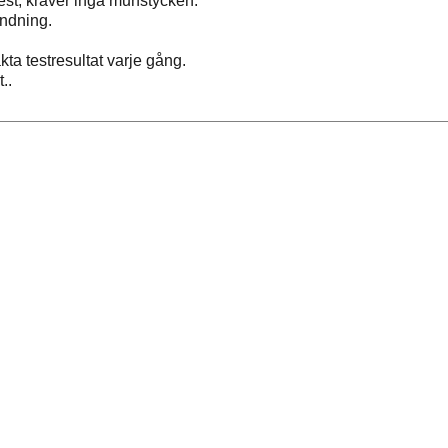
est; kräver inga munstycken.
ändning.
kta testresultat varje gång.
..