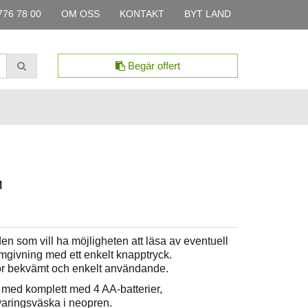
776 78 00
OM OSS
KONTAKT
BYT LAND
Begär offert
™
 som vill ha möjligheten att läsa av eventuell
givning med ett enkelt knapptryck.
 bekvämt och enkelt användande.
d komplett med 4 AA-batterier,
aringsväska i neopren.