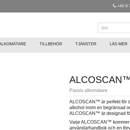
+46 8 
ALKOMÄTARE
TILLBEHÖR
TJÄNSTER
LÄS MER
ALCOSCAN
Passiv alkomätare
ALCOSCAN™ är perfekt för den
alkohol inom en begränsad om
ALCOSCAN™ är designad för
Varje ALCOSCAN™ kommer me
användarhandbok och en förv