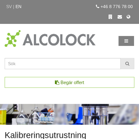
SV |
EN
+46 8 776 78 00
Begär offert
Kalibreringsutrustning