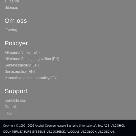
Tillbehör
Sitemap
Om oss
Företag
Policyer
Allmänna Villkor [EN]
Allmänna Försäljningsvillkor [EN]
Sekretesspolicy [EN]
Servicepolicy [EN]
Varumärke och namnpolicy [EN]
Support
Kontakta oss
Garanti
FAQ
Copyright © 1996 -
2026 Alcohol Countermeasure Systems (International), Inc. ACS, ALCOHOL
COUNTERMEASURE SYSTEMS, ALCOCHECK, ALCOLAB, ALCOLOCK, ALCOSCAN,