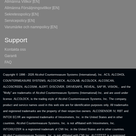
Allmänna Villkor [EN]
Allmänna Försäljningsvillkor [EN]
Sekretesspolicy [EN]
Servicepolicy [EN]
Varumärke och namnpolicy [EN]
Support
Kontakta oss
Garanti
FAQ
Copyright © 1996 -
2026 Alcohol Countermeasure Systems (International), Inc. ACS, ALCOHOL
COUNTERMEASURE SYSTEMS, ALCOCHECK, ALCOLAB, ALCOLOCK, ALCOSCAN,
ALCOSCREEN, ALCOSIM, ALERT, DISCOVER, DRIVESAFE, REVEAL, SAF’IR, VISION,, and the
"Molly" are trademarks of Alcohol Countermeasure Systems (International) Inc. and are used under
license. ALCOLOCK, is the trading style of Alcohol Countermeasure Systems, Inc. The company,
product and service names used in this web site are for identification purposes only. All trademarks
and registered trademarks are the property of their respective owners. ALCOSENSOR IV, RBT and
INTOX EC/IR are registered trademarks of Intoximeters, Inc. in the United States and in other
countries. Alcohol Countermeasure Systems, Inc. is not affiliated with Intoximeters, Inc.
INTOXILYZER is a registered trademark of CMI Inc. in the United States and in other countries.
Alcohol Countermeasure Systems, Inc. is not affiliated with CMI Inc. ALCOTEST is a registered