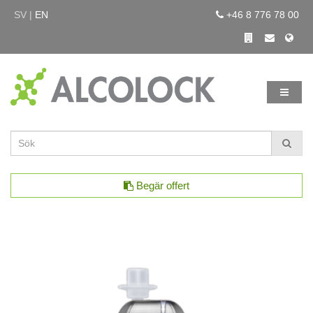
SV |
EN
+46 8 776 78 00
Begär offert