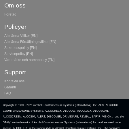
Om oss
Företag
Policyer
Allmänna Villkor [EN]
Allmänna Försäljningsvillkor [EN]
Sekretesspolicy [EN]
Servicepolicy [EN]
Varumärke och namnpolicy [EN]
Support
Kontakta oss
Garanti
FAQ
Copyright © 1996 -
2026 Alcohol Countermeasure Systems (International), Inc. ACS, ALCOHOL
COUNTERMEASURE SYSTEMS, ALCOCHECK, ALCOLAB, ALCOLOCK, ALCOSCAN,
ALCOSCREEN, ALCOSIM, ALERT, DISCOVER, DRIVESAFE, REVEAL, SAF’IR, VISION,, and the
"Molly" are trademarks of Alcohol Countermeasure Systems (International) Inc. and are used under
license. ALCOLOCK, is the trading style of Alcohol Countermeasure Systems, Inc. The company,