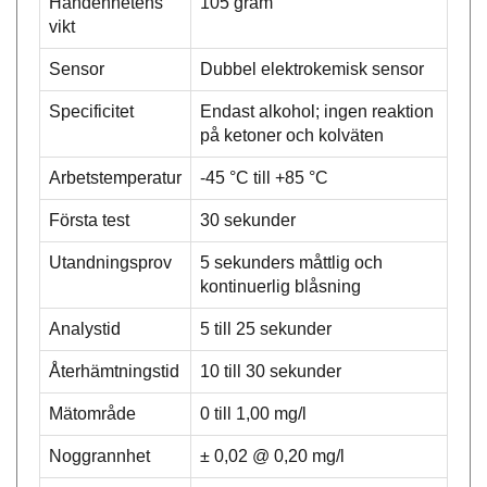
Handenhetens
105 gram
vikt
Sensor
Dubbel elektrokemisk sensor
Specificitet
Endast alkohol; ingen reaktion
på ketoner och kolväten
Arbetstemperatur
-45 °C till +85 °C
Första test
30 sekunder
Utandningsprov
5 sekunders måttlig och
kontinuerlig blåsning
Analystid
5 till 25 sekunder
Återhämtningstid
10 till 30 sekunder
Mätområde
0 till 1,00 mg/l
Noggrannhet
± 0,02 @ 0,20 mg/l