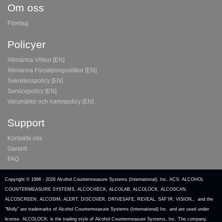
Om oss
Företag
Policyer
Allmänna Villkor [EN]
Allmänna Försäljningsvillkor [EN]
Sekretesspolicy [EN]
Servicepolicy [EN]
Varumärke och namnpolicy [EN]
Support
Kontakta oss
Garanti
FAQ
Copyright © 1996 -
2026 Alcohol Countermeasure Systems (International), Inc. ACS, ALCOHOL
COUNTERMEASURE SYSTEMS, ALCOCHECK, ALCOLAB, ALCOLOCK, ALCOSCAN,
ALCOSCREEN, ALCOSIM, ALERT, DISCOVER, DRIVESAFE, REVEAL, SAF’IR, VISION,, and the
"Molly" are trademarks of Alcohol Countermeasure Systems (International) Inc. and are used under
license. ALCOLOCK, is the trading style of Alcohol Countermeasure Systems, Inc. The company,