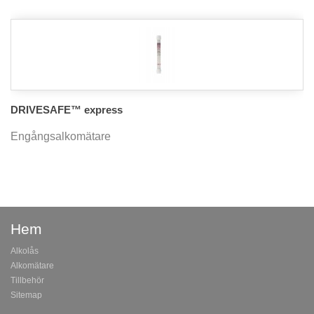
DRIVESAFE™ express
Engångsalkomätare
Hem
Alkolås
Alkomätare
Tillbehör
Sitemap