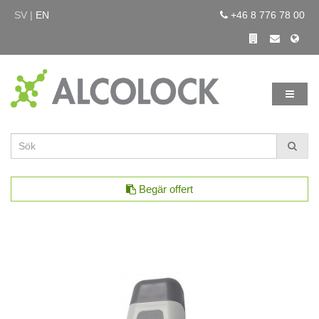
SV |
EN
+46 8 776 78 00
Begär offert