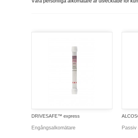
Våra personliga alkomätare är utvecklade för kun
DRIVESAFE™ express
ALCO
Engångsalkomätare
Passiv