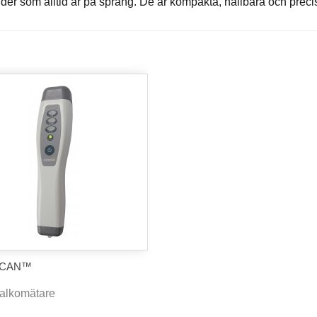
der som alltid är på språng. De är kompakta, hållbara och preci
SCAN™
 alkomätare