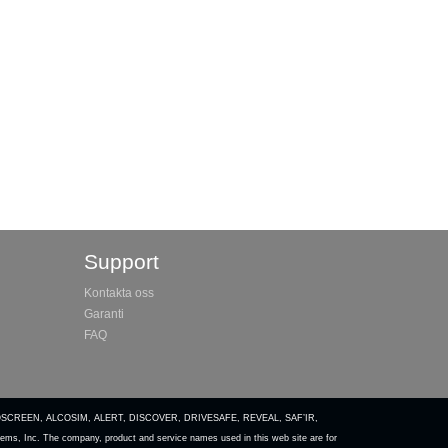
Support
Kontakta oss
Garanti
FAQ
COSCREEN, ALCOSIM, ALERT, DISCOVER, DRIVESAFE, REVEAL, SAF’IR,
ems, Inc. The company, product and service names used in this web site are for