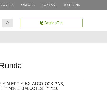
776 78 00
OM OSS
KONTAKT
BYT LAND
Begär offert
 Runda
FE™, ALERT™ J4X, ALCOLOCK™ V3,
T™ 7410 and ALCOTEST™ 7110.