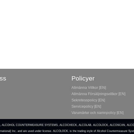
ss
Policyer
Allmänna Villkor [EN]
Allmänna Försäljningsvillkor [EN]
Sekretesspolicy [EN]
Servicepolicy [EN]
Varumärke och namnpolicy [EN]
, Inc. ACS, ALCOHOL COUNTERMEASURE SYSTEMS, ALCOCHECK, ALCOLAB, ALCOLOCK, ALCOSCAN, AL
national) Inc. and are used under license. ALCOLOCK, is the trading style of Alcohol Countermeasure Syst