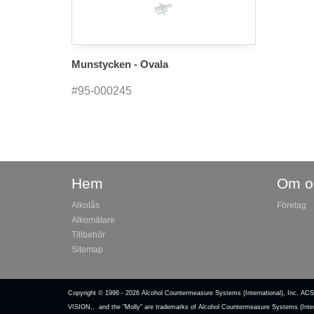
Munstycken - Ovala
#95-000245
Hem
Om o
Alkolås
Företag
Alkomätare
Tillbehör
Sitemap
Copyright © 1996 -
2026 Alcohol Countermeasure Systems (International)
VISION,, and the "Molly" are trademarks of Alcohol Countermeasure Systems (Inter