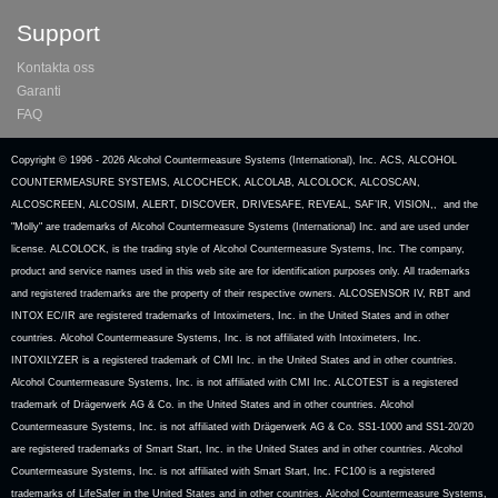
Support
Kontakta oss
Garanti
FAQ
Copyright © 1996 -
2026 Alcohol Countermeasure Systems (International), Inc. ACS, ALCOHOL
COUNTERMEASURE SYSTEMS, ALCOCHECK, ALCOLAB, ALCOLOCK, ALCOSCAN,
ALCOSCREEN, ALCOSIM, ALERT, DISCOVER, DRIVESAFE, REVEAL, SAF’IR, VISION,, and the
"Molly" are trademarks of Alcohol Countermeasure Systems (International) Inc. and are used under
license. ALCOLOCK, is the trading style of Alcohol Countermeasure Systems, Inc. The company,
product and service names used in this web site are for identification purposes only. All trademarks
and registered trademarks are the property of their respective owners. ALCOSENSOR IV, RBT and
INTOX EC/IR are registered trademarks of Intoximeters, Inc. in the United States and in other
countries. Alcohol Countermeasure Systems, Inc. is not affiliated with Intoximeters, Inc.
INTOXILYZER is a registered trademark of CMI Inc. in the United States and in other countries.
Alcohol Countermeasure Systems, Inc. is not affiliated with CMI Inc. ALCOTEST is a registered
trademark of Drägerwerk AG & Co. in the United States and in other countries. Alcohol
Countermeasure Systems, Inc. is not affiliated with Drägerwerk AG & Co. SS1-1000 and SS1-20/20
are registered trademarks of Smart Start, Inc. in the United States and in other countries. Alcohol
Countermeasure Systems, Inc. is not affiliated with Smart Start, Inc. FC100 is a registered
trademarks of LifeSafer in the United States and in other countries. Alcohol Countermeasure Systems,