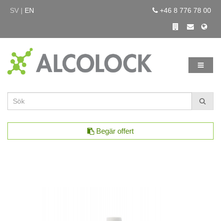
SV |
EN
+46 8 776 78 00
Begär offert